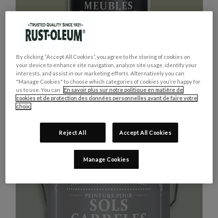
By clicking “Accept All Cookies”, you agree to the storing of cookies on
your device to enhance site navigation, analyze site usage, identify your
interests, and assist in our marketing efforts. Alternatively you can
"Manage Cookies" to choose which categories of cookies you’re happy for
us to use. You can
En savoir plus sur notre politique en matière de
cookies et de protection des données personnelles avant de faire votre
MEUBLES DE CUISINE
ACHETEZ LE PRODUIT
choix.
VERT KAKI
Reject All
Accept All Cookies
Manage Cookies