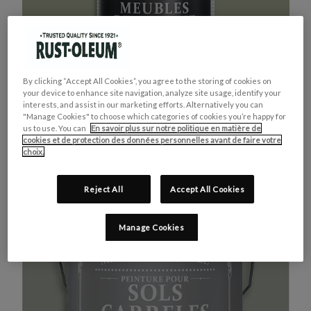
By clicking “Accept All Cookies”, you agree to the storing of cookies on
your device to enhance site navigation, analyze site usage, identify your
interests, and assist in our marketing efforts. Alternatively you can
"Manage Cookies" to choose which categories of cookies you’re happy for
us to use. You can
En savoir plus sur notre politique en matière de
cookies et de protection des données personnelles avant de faire votre
MEUBLES DE CUISINE
ACHETEZ LE PRODUIT
choix.
VERT KAKI
Reject All
Accept All Cookies
Manage Cookies