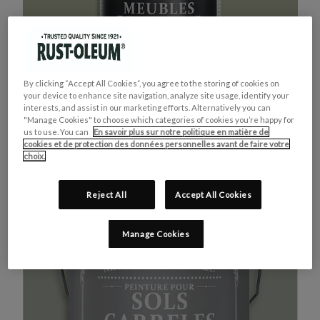
By clicking “Accept All Cookies”, you agree to the storing of cookies on
your device to enhance site navigation, analyze site usage, identify your
interests, and assist in our marketing efforts. Alternatively you can
"Manage Cookies" to choose which categories of cookies you’re happy for
us to use. You can
En savoir plus sur notre politique en matière de
cookies et de protection des données personnelles avant de faire votre
MEUBLES DE CUISINE
ACHETEZ LE PRODUIT
choix.
VERT KAKI
Reject All
Accept All Cookies
Manage Cookies