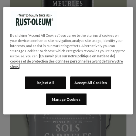
By clicking “Accept All Cookies”, you agree to the storing of cookies on
your device to enhance site navigation, analyze site usage, identify your
interests, and assist in our marketing efforts. Alternatively you can
"Manage Cookies" to choose which categories of cookies you’re happy for
us to use. You can
En savoir plus sur notre politique en matière de
cookies et de protection des données personnelles avant de faire votre
MEUBLES DE CUISINE
ACHETEZ LE PRODUIT
choix.
VERT KAKI
Reject All
Accept All Cookies
Manage Cookies