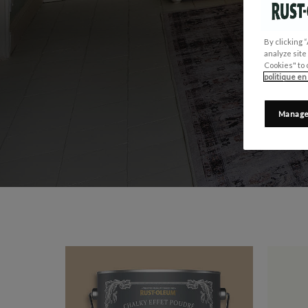
PARFA
By clicking 
analyze site
Cookies" to 
politique en
Manage