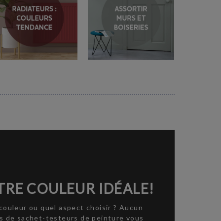
RE COULEUR IDÉALE!
couleur ou quel aspect choisir ? Aucun
ns de sachet-testeurs de peinture vous