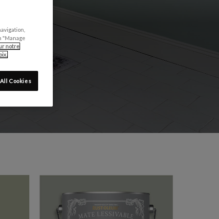
U SOL!
navigation,
can "Manage
ur notre
ix.
All Cookies