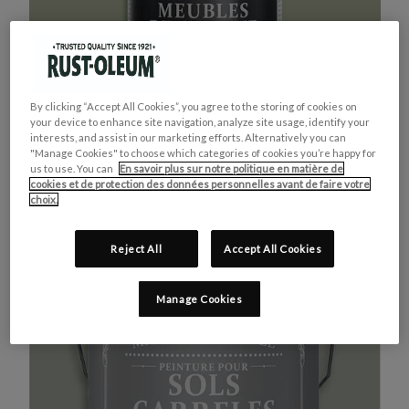
By clicking “Accept All Cookies”, you agree to the storing of cookies on
your device to enhance site navigation, analyze site usage, identify your
interests, and assist in our marketing efforts. Alternatively you can
"Manage Cookies" to choose which categories of cookies you’re happy for
us to use. You can
En savoir plus sur notre politique en matière de
cookies et de protection des données personnelles avant de faire votre
MEUBLES DE CUISINE
ACHETEZ LE PRODUIT
choix.
VERT KAKI
Reject All
Accept All Cookies
Manage Cookies