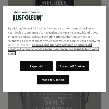
By clicking “Accept All Cookies”, you agree to the storing of cookies on
your device to enhance site navigation, analyze site usage, identify your
interests, and assist in our marketing efforts. Alternatively you can
"Manage Cookies" to choose which categories of cookies you’re happy for
us to use. You can
En savoir plus sur notre politique en matière de
cookies et de protection des données personnelles avant de faire votre
MEUBLES DE CUISINE
ACHETEZ LE PRODUIT
choix.
VERT KAKI
Reject All
Accept All Cookies
Manage Cookies