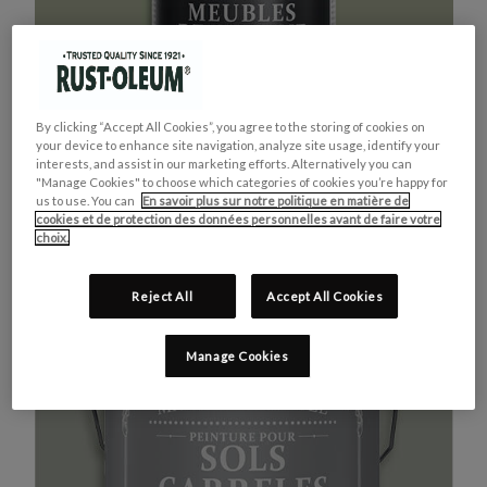
By clicking “Accept All Cookies”, you agree to the storing of cookies on
your device to enhance site navigation, analyze site usage, identify your
interests, and assist in our marketing efforts. Alternatively you can
"Manage Cookies" to choose which categories of cookies you’re happy for
us to use. You can
En savoir plus sur notre politique en matière de
cookies et de protection des données personnelles avant de faire votre
MEUBLES DE CUISINE
ACHETEZ LE PRODUIT
choix.
VERT KAKI
Reject All
Accept All Cookies
Manage Cookies