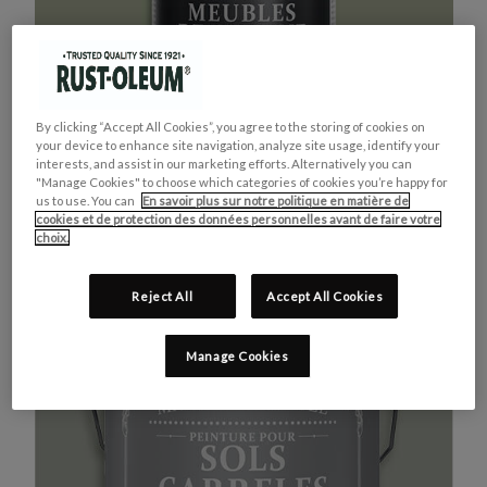
By clicking “Accept All Cookies”, you agree to the storing of cookies on
your device to enhance site navigation, analyze site usage, identify your
interests, and assist in our marketing efforts. Alternatively you can
"Manage Cookies" to choose which categories of cookies you’re happy for
us to use. You can
En savoir plus sur notre politique en matière de
cookies et de protection des données personnelles avant de faire votre
MEUBLES DE CUISINE
ACHETEZ LE PRODUIT
choix.
VERT KAKI
Reject All
Accept All Cookies
Manage Cookies