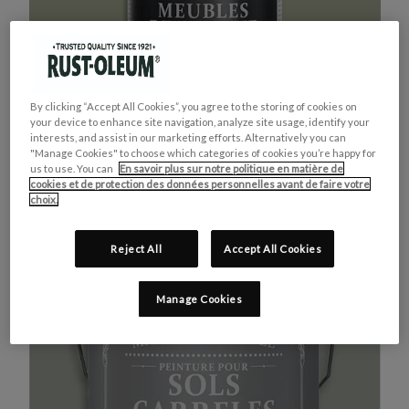
By clicking “Accept All Cookies”, you agree to the storing of cookies on
your device to enhance site navigation, analyze site usage, identify your
interests, and assist in our marketing efforts. Alternatively you can
"Manage Cookies" to choose which categories of cookies you’re happy for
us to use. You can
En savoir plus sur notre politique en matière de
cookies et de protection des données personnelles avant de faire votre
MEUBLES DE CUISINE
ACHETEZ LE PRODUIT
choix.
VERT KAKI
Reject All
Accept All Cookies
Manage Cookies