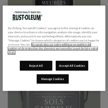
By clicking “Accept All Cookies”, you agree to the storing of cookies on
your device to enhance site navigation, analyze site usage, identify your
interests, and assist in our marketing efforts. Alternatively you can
"Manage Cookies" to choose which categories of cookies you’re happy for
us to use. You can
En savoir plus sur notre politique en matière de
cookies et de protection des données personnelles avant de faire votre
MEUBLES DE CUISINE
ACHETEZ LE PRODUIT
choix.
VERT KAKI
Reject All
Accept All Cookies
Manage Cookies