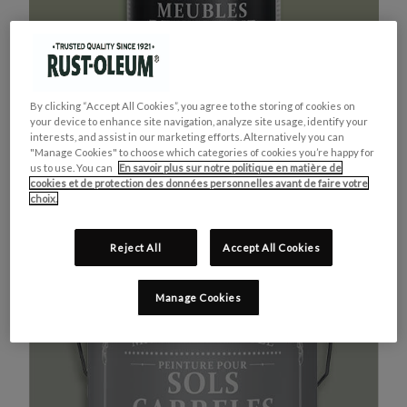
By clicking “Accept All Cookies”, you agree to the storing of cookies on
your device to enhance site navigation, analyze site usage, identify your
interests, and assist in our marketing efforts. Alternatively you can
"Manage Cookies" to choose which categories of cookies you’re happy for
us to use. You can
En savoir plus sur notre politique en matière de
cookies et de protection des données personnelles avant de faire votre
MEUBLES DE CUISINE
ACHETEZ LE PRODUIT
choix.
VERT KAKI
Reject All
Accept All Cookies
Manage Cookies