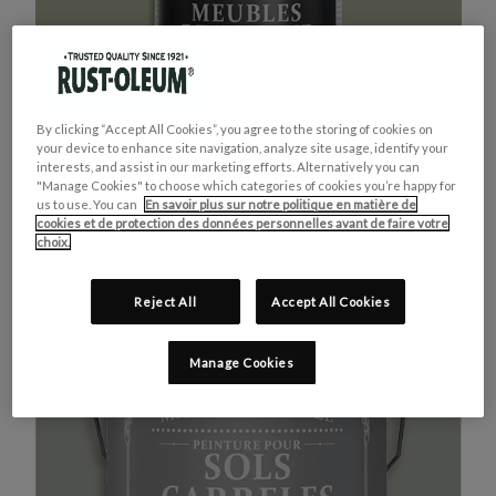
By clicking “Accept All Cookies”, you agree to the storing of cookies on
your device to enhance site navigation, analyze site usage, identify your
interests, and assist in our marketing efforts. Alternatively you can
"Manage Cookies" to choose which categories of cookies you’re happy for
us to use. You can
En savoir plus sur notre politique en matière de
cookies et de protection des données personnelles avant de faire votre
MEUBLES DE CUISINE
ACHETEZ LE PRODUIT
choix.
VERT KAKI
Reject All
Accept All Cookies
Manage Cookies