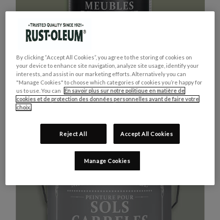
By clicking “Accept All Cookies”, you agree to the storing of cookies on
your device to enhance site navigation, analyze site usage, identify your
interests, and assist in our marketing efforts. Alternatively you can
"Manage Cookies" to choose which categories of cookies you’re happy for
us to use. You can
En savoir plus sur notre politique en matière de
cookies et de protection des données personnelles avant de faire votre
MEUBLES DE CUISINE
ACHETEZ LE PRODUIT
choix.
VERT KAKI
Reject All
Accept All Cookies
Manage Cookies