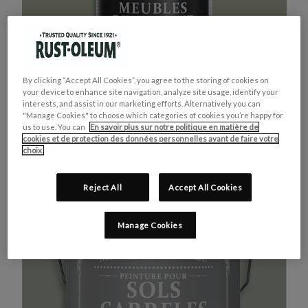
By clicking “Accept All Cookies”, you agree to the storing of cookies on
your device to enhance site navigation, analyze site usage, identify your
interests, and assist in our marketing efforts. Alternatively you can
"Manage Cookies" to choose which categories of cookies you’re happy for
us to use. You can
En savoir plus sur notre politique en matière de
cookies et de protection des données personnelles avant de faire votre
MEUBLES DE CUISINE
ACHETEZ LE PRODUIT
choix.
VERT KAKI
Reject All
Accept All Cookies
Manage Cookies