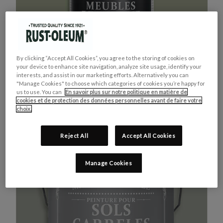
By clicking “Accept All Cookies”, you agree to the storing of cookies on
your device to enhance site navigation, analyze site usage, identify your
interests, and assist in our marketing efforts. Alternatively you can
"Manage Cookies" to choose which categories of cookies you’re happy for
us to use. You can
En savoir plus sur notre politique en matière de
cookies et de protection des données personnelles avant de faire votre
MEUBLES DE CUISINE
ACHETEZ LE PRODUIT
choix.
VERT KAKI
Reject All
Accept All Cookies
Manage Cookies