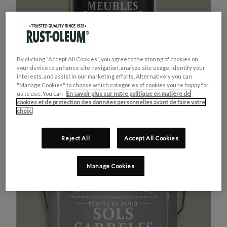
By clicking “Accept All Cookies”, you agree to the storing of cookies on
your device to enhance site navigation, analyze site usage, identify your
interests, and assist in our marketing efforts. Alternatively you can
"Manage Cookies" to choose which categories of cookies you’re happy for
us to use. You can
En savoir plus sur notre politique en matière de
cookies et de protection des données personnelles avant de faire votre
MEUBLES DE CUISINE
ACHETEZ LE PRODUIT
choix.
VERT KAKI
Reject All
Accept All Cookies
Manage Cookies