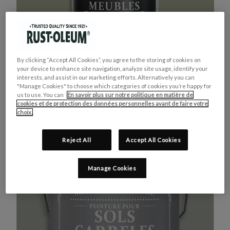
By clicking “Accept All Cookies”, you agree to the storing of cookies on
your device to enhance site navigation, analyze site usage, identify your
interests, and assist in our marketing efforts. Alternatively you can
"Manage Cookies" to choose which categories of cookies you’re happy for
us to use. You can
En savoir plus sur notre politique en matière de
cookies et de protection des données personnelles avant de faire votre
MEUBLES DE CUISINE
ACHETEZ LE PRODUIT
choix.
VERT KAKI
Reject All
Accept All Cookies
Manage Cookies