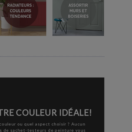
RE COULEUR IDÉALE!
couleur ou quel aspect choisir ? Aucun
ns de sachet-testeurs de peinture vous