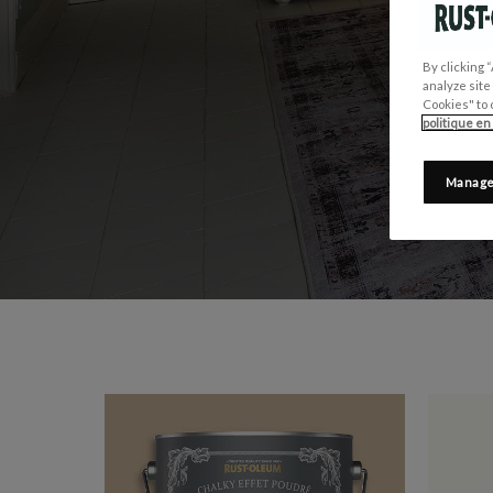
PARFA
By clicking 
analyze site
Cookies" to 
politique en
Manage