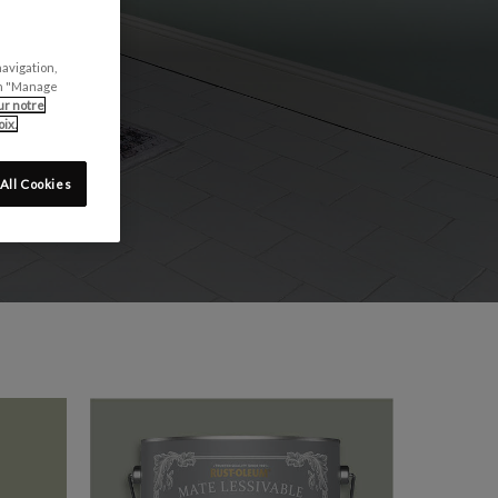
U SOL!
navigation,
can "Manage
ur notre
ix.
All Cookies