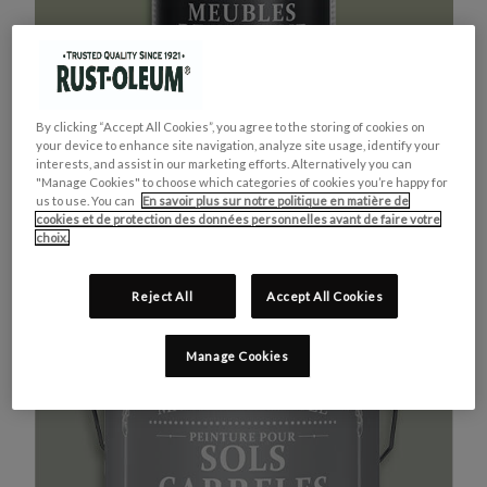
By clicking “Accept All Cookies”, you agree to the storing of cookies on
your device to enhance site navigation, analyze site usage, identify your
interests, and assist in our marketing efforts. Alternatively you can
"Manage Cookies" to choose which categories of cookies you’re happy for
us to use. You can
En savoir plus sur notre politique en matière de
cookies et de protection des données personnelles avant de faire votre
MEUBLES DE CUISINE
ACHETEZ LE PRODUIT
choix.
VERT KAKI
Reject All
Accept All Cookies
Manage Cookies