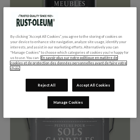
By clicking “Accept All Cookies”, you agree to the storing of cookies on
your device to enhance site navigation, analyze site usage, identify your
interests, and assist in our marketing efforts. Alternatively you can
"Manage Cookies" to choose which categories of cookies you’re happy for
us to use. You can
En savoir plus sur notre politique en matière de
cookies et de protection des données personnelles avant de faire votre
MEUBLES DE CUISINE
ACHETEZ LE PRODUIT
choix.
VERT KAKI
Reject All
Accept All Cookies
Manage Cookies