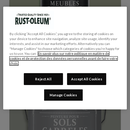
By clicking “Accept All Cookies”, you agree to the storing of cookies on
your device to enhance site navigation, analyze site usage, identify your
interests, and assist in our marketing efforts. Alternatively you can
"Manage Cookies" to choose which categories of cookies you’re happy for
us to use. You can
En savoir plus sur notre politique en matière de
cookies et de protection des données personnelles avant de faire votre
MEUBLES DE CUISINE
ACHETEZ LE PRODUIT
choix.
VERT KAKI
Reject All
Accept All Cookies
Manage Cookies