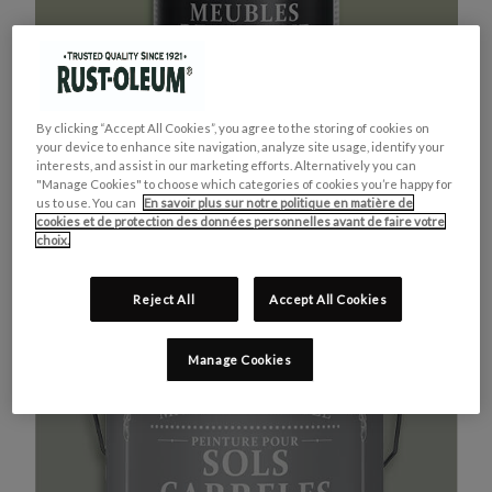
By clicking “Accept All Cookies”, you agree to the storing of cookies on
your device to enhance site navigation, analyze site usage, identify your
interests, and assist in our marketing efforts. Alternatively you can
"Manage Cookies" to choose which categories of cookies you’re happy for
us to use. You can
En savoir plus sur notre politique en matière de
cookies et de protection des données personnelles avant de faire votre
MEUBLES DE CUISINE
ACHETEZ LE PRODUIT
choix.
VERT KAKI
Reject All
Accept All Cookies
Manage Cookies