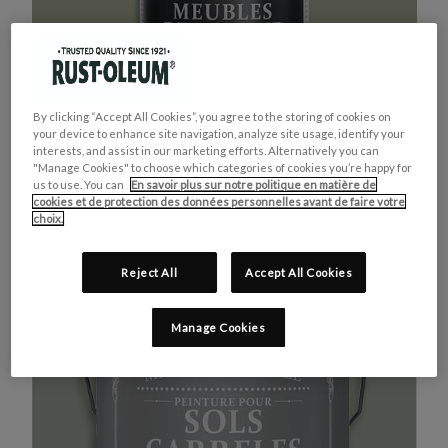
By clicking “Accept All Cookies”, you agree to the storing of cookies on
your device to enhance site navigation, analyze site usage, identify your
interests, and assist in our marketing efforts. Alternatively you can
"Manage Cookies" to choose which categories of cookies you’re happy for
us to use. You can
En savoir plus sur notre politique en matière de
cookies et de protection des données personnelles avant de faire votre
MEUBLES DE CUISINE
ACHETEZ LE PRODUIT
choix.
VERT KAKI
Reject All
Accept All Cookies
Manage Cookies