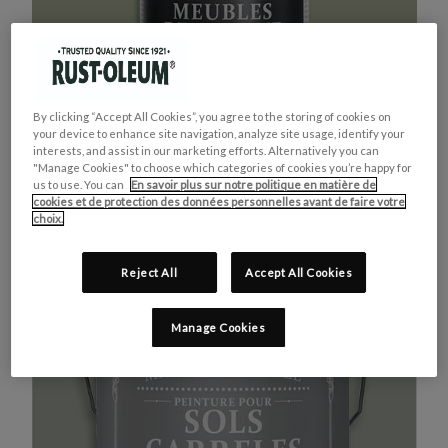
By clicking “Accept All Cookies”, you agree to the storing of cookies on
your device to enhance site navigation, analyze site usage, identify your
interests, and assist in our marketing efforts. Alternatively you can
"Manage Cookies" to choose which categories of cookies you’re happy for
us to use. You can
En savoir plus sur notre politique en matière de
cookies et de protection des données personnelles avant de faire votre
MEUBLES DE CUISINE
ACHETEZ LE PRODUIT
choix.
VERT KAKI
Reject All
Accept All Cookies
Manage Cookies