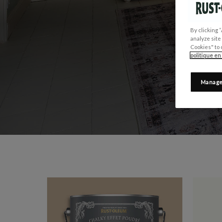
PARFA
By clicking 
analyze site
Cookies" to 
politique en
Manage