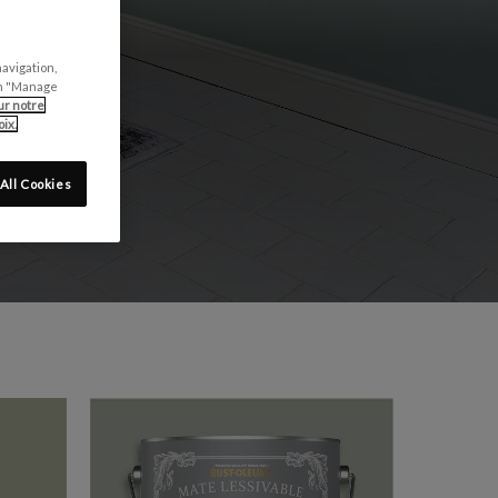
U SOL!
navigation,
can "Manage
ur notre
ix.
All Cookies