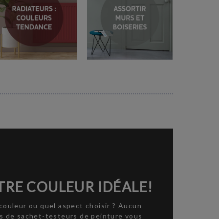
RE COULEUR IDÉALE!
couleur ou quel aspect choisir ? Aucun
ns de sachet-testeurs de peinture vous